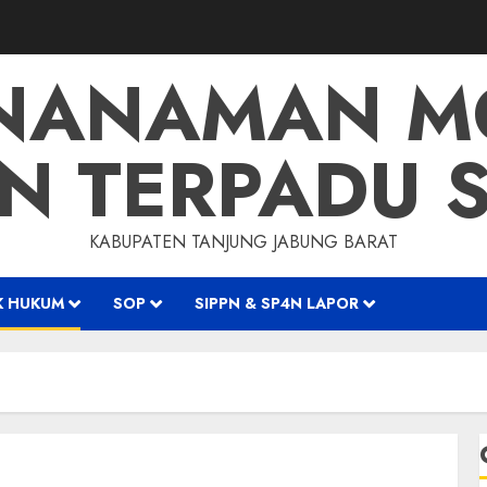
ENANAMAN M
N TERPADU S
KABUPATEN TANJUNG JABUNG BARAT
K HUKUM
SOP
SIPPN & SP4N LAPOR