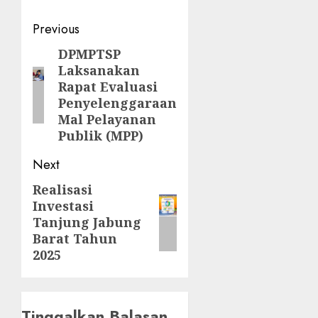
Post
Previous
navigation
DPMPTSP
Previous
Laksanakan
post:
Rapat Evaluasi
Penyelenggaraan
Mal Pelayanan
Publik (MPP)
Next
Realisasi
Next
Investasi
post:
Tanjung Jabung
Barat Tahun
2025
Tinggalkan Balasan