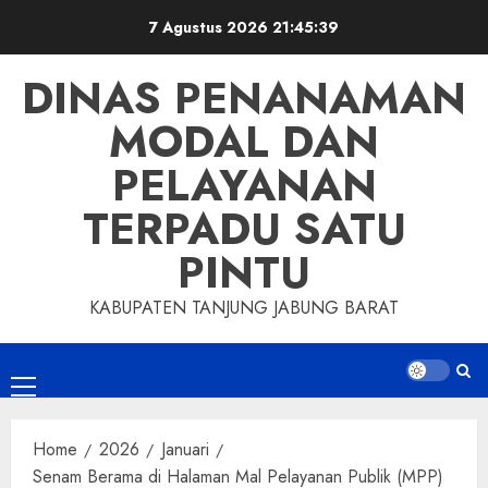
Skip
7 Agustus 2026
21:45:39
to
content
DINAS PENANAMAN
MODAL DAN
PELAYANAN
TERPADU SATU
PINTU
KABUPATEN TANJUNG JABUNG BARAT
Primary
Menu
Home
2026
Januari
Senam Berama di Halaman Mal Pelayanan Publik (MPP)