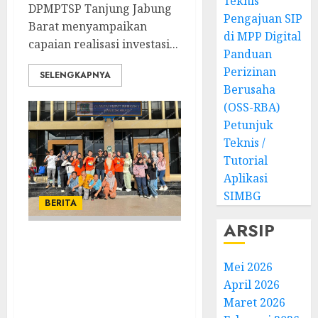
Teknis
DPMPTSP Tanjung Jabung
Pengajuan SIP
Barat menyampaikan
di MPP Digital
capaian realisasi investasi...
Panduan
Perizinan
SELENGKAPNYA
Berusaha
(OSS-RBA)
Petunjuk
Teknis /
Tutorial
Aplikasi
SIMBG
BERITA
ARSIP
Senam Berama di
Halaman Mal
Mei 2026
Pelayanan Publik
April 2026
Maret 2026
(MPP)