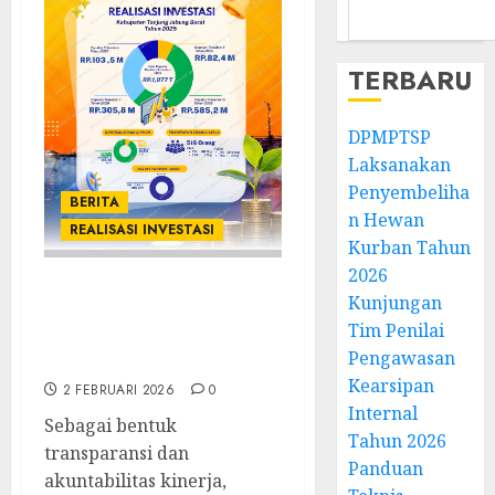
TERBARU
DPMPTSP
Laksanakan
Penyembeliha
BERITA
n Hewan
REALISASI INVESTASI
Kurban Tahun
2026
Realisasi Investasi
Kunjungan
Tanjung Jabung
Tim Penilai
Barat Tahun 2025
Pengawasan
Kearsipan
2 FEBRUARI 2026
0
Internal
Sebagai bentuk
Tahun 2026
transparansi dan
Panduan
akuntabilitas kinerja,